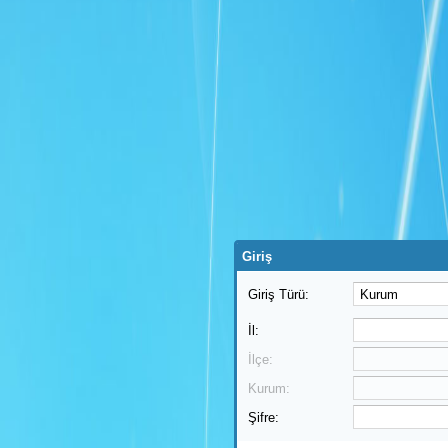
Giriş
Giriş Türü:
İl:
İlçe:
Kurum:
Şifre: